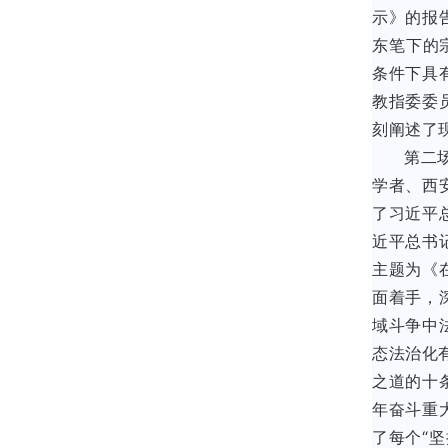
示》的报
东笔下的
条件下具
教指委委
刻阐述了
第二
学者、西
了习近平
近平总书
主题为《
面着手，
域斗争中
态法治化
之道的十
年奋斗重
了每个“