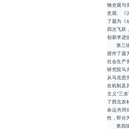
物史观与
史观、《
了题为《
四次飞跃
创新求进
第三
授作了题
社会生产
研究院马
从马克思
在机制及
主义“三
了西北农
命运共同
性，即分
第四