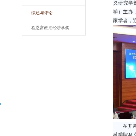
义研究学
学）主办
综述与评论
家学者，
程恩富政治经济学奖
在开
科学院马