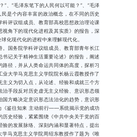
？”、“毛泽东笔下的人民何以可能？”、“毛泽
人民是个内容丰富的政治概念，在不同的历史
学科评议组成员、教育部高校思想政治理论课
思视角下的现代化进程及其实质》的报告，深
全球化现代化的进程中来理解现代化。
持。国务院学科评议组成员、教育部青年长江
总书记关于精神生活重要论述》的报告，阐述
的路径，并从人类命运共同体的高度，探析习
工业大学马克思主义学院院长杨云霞教授作了
无主义为切入点，从论述、经验和成就三个方
法治手段反对历史虚无主义经验、意识形态领
治国方略决定意识形态法治化的趋势，意识形
《鉴往知来 主动前行——系统揭示党的成功
的历史经验，紧紧围绕《中共中央关于党的百
经验的发展脉络、深刻内涵和显著特点，提出
大学马克思主义学院周绍东教授作了题为《唯