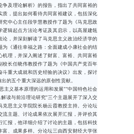
论争及理论解析》的报告，指出了共同富裕的
实质，提出如何看待共同富裕建议，包括深化
研究中心主任段学慧教授作了题为《马克思政
学逻辑起点方法论考证及其启示，以高屋建瓴
法论，并深刻解读了马克思主义政治经济学的
题为《通往幸福之路：全面建成小康社会的结
心机理，并深入阐述了财富、富裕、共同富裕
副校长任晓伟教授作了题为《中国共产党百年
奋斗重大成就和历史经验的决议》出发，探讨
做出的五个重大深远的原创性贡献。
思主义基本原理的运用和发展”“中国特色社会
典解读与前沿理论研究”三个主题展开了深入交
马克思主义学院院长杨云霞教授主持。分论坛
交流主题、讨论成果依次展开汇报，并评价其
行汇报，他详细介绍了讨论的主题，包括科技
丰富、成果多样。分论坛三由西安财经大学张