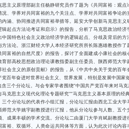
克思主义原理部副主任杨静研究员作了题为《共同富裕：观点
情况、学界对共同富裕的九个关注点、学界对共同富裕争论的
的内涵、协同推进共同富裕举措等。延安大学创新马克思主义
逻辑起点方法论考证和启示》的报告，分析了马克思政治经济
出中国特色社会主义政治经济学的逻辑起点、分歧及背后的方
与方法论。浙江财经大学人本经济研究所所长陈惠雄教授作了
共同富裕的自然尺度》的报告，探讨了全面建成小康社会的核
教育部高校思想政治理论课教指委副主任委员、陕西师范大学
界社会主义的原创贡献》的报告，从《中共中央关于党的百年
产党百年奋进对世界社会主义、世界发展，特别是发展中国家
包含三个分论坛。与会专家学者围绕“中国共产党百年来对马克
与马克思主义现代化理论专题研究”“马克思主义基本原理的经
。三个分论坛的代表作小组汇报，分论坛汇报由西北工业大学
西师范大学姚宇副教授进行汇报，他从分论坛参与人数、五个
颖、成果丰硕的学术交流。分论坛二由厦门大学肖斌副教授进
同富裕、双循环、人类命运共同体等方面，认为此次讨论内容