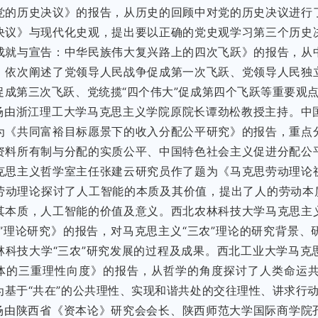
党的历史决议》的报告，从历史的回顾中对党的历史决议进行
决议》与现代化史观，提出要以正确的党史观学习第三个历史
成就与宣告：中华民族伟大复兴路上的四次飞跃》的报告，从
，依次阐述了党领导人民战争促成第一次飞跃、党领导人民独
促成第三次飞跃、党统揽“四个伟大”促成第四个飞跃等重要观
场由浙江理工大学马克思主义学院原院长谭劲松教授主持。中
为《共同富裕目标愿景下的收入分配公平研究》的报告，重点
资料所有制与分配的实质公平、中国特色社会主义促进分配公
克思主义哲学室主任张建云研究员作了题为《马克思劳动理论
劳动理论探讨了人工智能的本质及其价值，提出了人的劳动本质
其本质，人工智能的价值及意义。西北农林科技大学马克思主
农”理论研究》的报告，对马克思主义“三农”理论的研究背景
林科技大学“三农”研究发展的过程及成果。西北工业大学马克
体的三重理性向度》的报告，从哲学的角度探讨了人类命运
为基于“共在”的公共理性、实现和谐共处的交往理性、讲求行
场由陕西省《资本论》研究会会长、陕西师范大学国际商学院