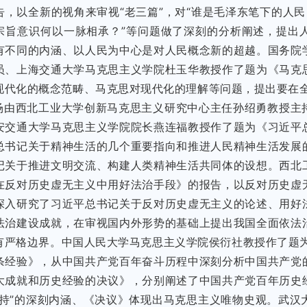
告，以全新的视角来审视“老三篇”，对“谁是毛泽东笔下的人民
宗旨意识何以一脉相承？”等问题做了深刻的分析阐述，提出
有不同的内涵、以人民为中心是对人民概念新的超越。国务院
员、上海交通大学马克思主义学院杜玉华教授作了题为《马克
现代化的概念范畴、马克思对现代化的理解等问题，提出要在
场由西北工业大学创新马克思主义研究中心主任孙绍勇教授主
安交通大学马克思主义学院院长燕连福教授作了题为《习近平
总书记关于精神生活的几个重要指向和推进人民精神生活发展
记关于推进文明交流、构建人类精神生活共同体的设想。西北
在反对历史虚无主义中用好法治手段》的报告，以反对历史虚
深入研究了习近平总书记关于反对历史虚无主义的论述、用好
法治建设成就，在审视国内外形势的基础上提出我国全面依法
有严格边界。中国人民大学马克思主义学院侯衍社教授作了题为
条经验》，从中国共产党百年奋斗历程中深刻分析中国共产党
大成就和历史经验的决议》，分别阐述了中国共产党百年历史
坚持”的深刻内涵、《决议》体现出马克思主义唯物史观。武汉